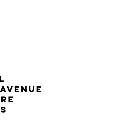
l
 avenue
ire
es