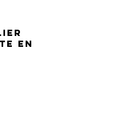
lier
te en