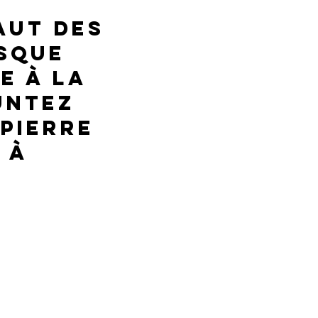
aut des
sque
e à la
untez
 pierre
 à