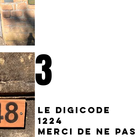
3
Le digicode
1224
MErci de ne pas