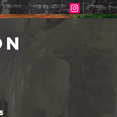
NTS
CONTACT ET LIEU
on
5