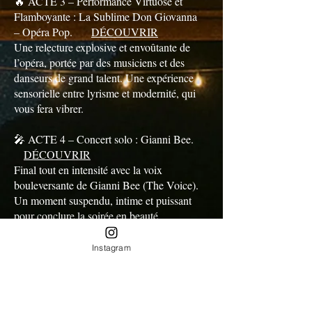
🔥 ACTE 3 – Performance Virtuose et
Flamboyante : La Sublime Don Giovanna
– Opéra Pop.
DÉCOUVRIR
Une relecture explosive et envoûtante de
l’opéra, portée par des musiciens et des
danseurs de grand talent. Une expérience
sensorielle entre lyrisme et modernité, qui
vous fera vibrer.
🎤 ACTE 4 – Concert solo : Gianni Bee.
DÉCOUVRIR
Final tout en intensité avec la voix
bouleversante de Gianni Bee (The Voice).
Un moment suspendu, intime et puissant
pour conclure la soirée en beauté.
Instagram
INFOS PRATIQUES
Où: 36 Avenue de la préhistoires 24620
Les Eyzies de Tayac, sur la terrasse du
restaurant