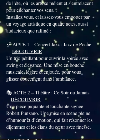
de l’été, où les arts se mêlent et s’entrelacent
pour enchanter vos sens...
Installez vous, et laissez-vous emporter par
un voyage artistique en quatre actes, aussi
audacieux que raffiné :
🎷 ACTE 1 – Concert Jazz : Jazz de Poche
DÉCOUVRIR
Un trio pétillant pour ouvrir la soirée avec
swing et élégance. Une mise en bouche
musicale, légère et enjouée, pour vous
glisser doucement dans l’ambiance.
🎭 ACTE 2 – Théâtre : Ce Soir ou Jamais.
DÉCOUVRIR
Une pièce piquante et touchante signée
Robert Punzano. Une mise en scène pleine
d’humour et d’émotion, qui fait résonner les
dilemmes et les élans du cœur avec finesse.